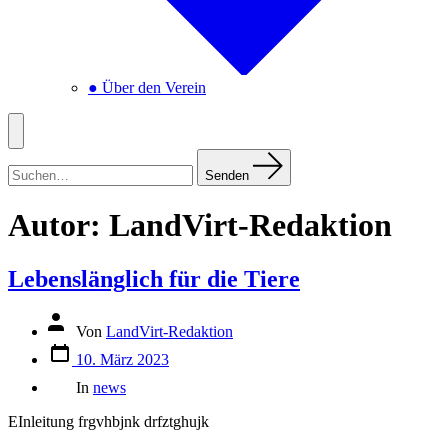
● Über den Verein
Menü
Suchen
nach:
Senden
Autor:
LandVirt-Redaktion
Lebenslänglich für die Tiere
Autor
Von
LandVirt-Redaktion
des
Datum
Beitrags
10. März 2023
des
Kategorien
Beitrags
In
news
EInleitung frgvhbjnk drfztghujk