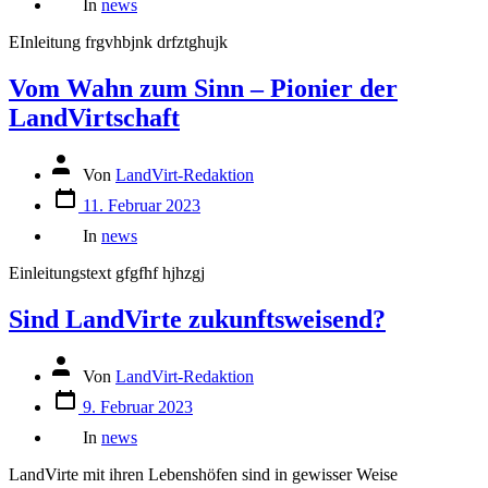
Beitrags
In
news
EInleitung frgvhbjnk drfztghujk
Vom Wahn zum Sinn – Pionier der
LandVirtschaft
Autor
Von
LandVirt-Redaktion
des
Datum
Beitrags
11. Februar 2023
des
Kategorien
Beitrags
In
news
Einleitungstext gfgfhf hjhzgj
Sind LandVirte zukunftsweisend?
Autor
Von
LandVirt-Redaktion
des
Datum
Beitrags
9. Februar 2023
des
Kategorien
Beitrags
In
news
LandVirte mit ihren Lebenshöfen sind in gewisser Weise