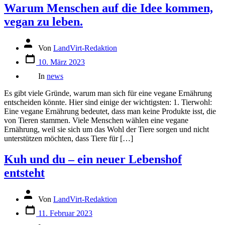
Warum Menschen auf die Idee kommen,
vegan zu leben.
Autor
Von
LandVirt-Redaktion
des
Datum
Beitrags
10. März 2023
des
Kategorien
Beitrags
In
news
Es gibt viele Gründe, warum man sich für eine vegane Ernährung
entscheiden könnte. Hier sind einige der wichtigsten: 1. Tierwohl:
Eine vegane Ernährung bedeutet, dass man keine Produkte isst, die
von Tieren stammen. Viele Menschen wählen eine vegane
Ernährung, weil sie sich um das Wohl der Tiere sorgen und nicht
unterstützen möchten, dass Tiere für […]
Kuh und du – ein neuer Lebenshof
entsteht
Autor
Von
LandVirt-Redaktion
des
Datum
Beitrags
11. Februar 2023
des
Kategorien