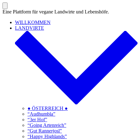
Zum
Inhalt
Suche
Eine Plattform für vegane Landwirte und Lebenshöfe.
ein-/ausblenden
springen
WILLKOMMEN
LANDVIRTE
● ÖSTERREICH ●
“Audhumbla”
“3er Hof”
“Going Artenreich”
“Gut Rannerjosl”
“Happy Highlands”